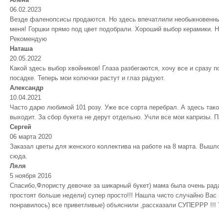
06.02.2023
Везде фаленопсисы продаются. Но здесь впечатлили необыкновенные
меня! Горшки прямо под цвет подобрали. Хороший выбор керамики. Но
Рекомендую
Наташа
20.05.2022
Какой здесь выбор хвойников! Глаза разбегаются, хочу все и сразу 
посадке. Теперь мои колючки растут и глаз радуют.
Александр
10.04.2021
Часто дарю любимой 101 розу. Уже все сорта перебрал. А здесь тако
выходит. За сбор букета не дерут отдельно. Учли все мои капризы.
Сергей
06 марта 2020
Заказал цветы для женского коллектива на работе на 8 марта. Выш
сюда.
Ляля
5 ноября 2016
Спасибо,Флористу девочке за шикарный букет) мама была очень рада)
простоят больше недели) супер просто!!! Нашла чисто случайно Вас 
понравилось) все приветливые) объяснили ,рассказали СУПЕРРР !!